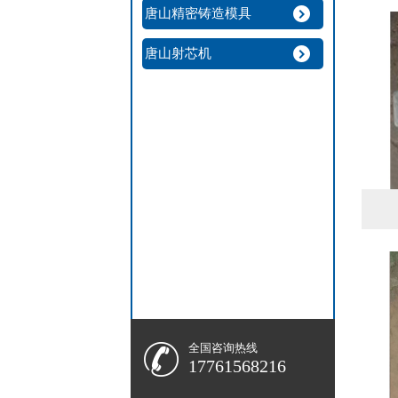
唐山精密铸造模具
唐山射芯机
全国咨询热线
17761568216