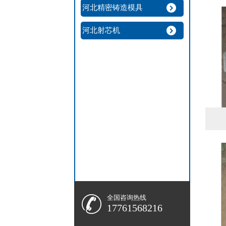
河北精密铸造模具
河北射芯机
全国咨询热线
17761568216