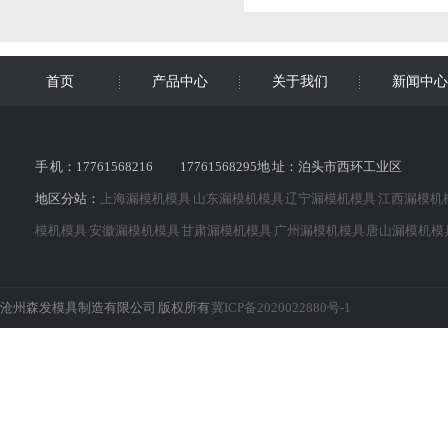
首页
产品中心
关于我们
新闻中心
手 机：17761568216 17761568295地 址：泊头市西环工业区
地区分站：
上海漏模机模具
山东漏模机模具
辽宁漏模机模具
江西漏模机
模机模具
安徽漏模机模具
甘肃漏模机模具
广州漏模机模具
唐山漏模机模
沧州森发模具制造有限公司 版权所有
冀ICP备2020022880号-1