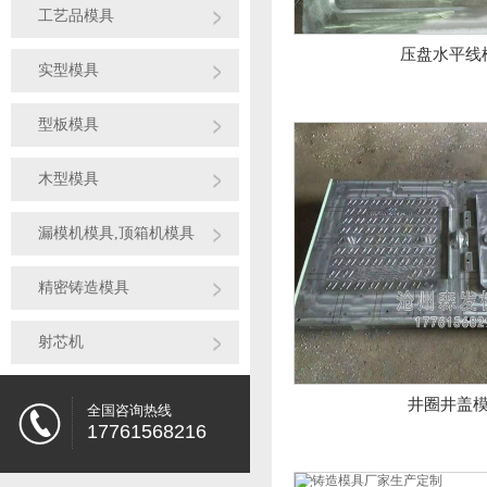
工艺品模具
压盘水平线
实型模具
型板模具
木型模具
漏模机模具,顶箱机模具
精密铸造模具
射芯机
井圈井盖
全国咨询热线
17761568216