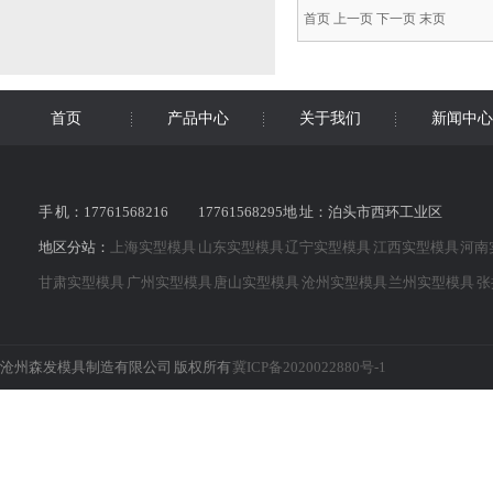
首页 上一页 下一页 末页
首页
产品中心
关于我们
新闻中心
手 机：17761568216 17761568295地 址：泊头市西环工业区
地区分站：
上海实型模具
山东实型模具
辽宁实型模具
江西实型模具
河南
甘肃实型模具
广州实型模具
唐山实型模具
沧州实型模具
兰州实型模具
张
沧州森发模具制造有限公司 版权所有
冀ICP备2020022880号-1